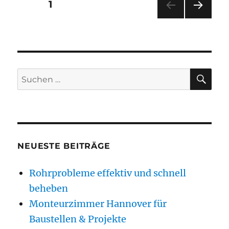
SEITE
1
der
NÄC
Beiträge
HSTE
SEIT
E
SU
Suchen
nach:
NEUESTE BEITRÄGE
Rohrprobleme effektiv und schnell
beheben
Monteurzimmer Hannover für
Baustellen & Projekte