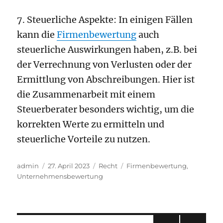
7. Steuerliche Aspekte: In einigen Fällen
kann die
Firmenbewertung
auch
steuerliche Auswirkungen haben, z.B. bei
der Verrechnung von Verlusten oder der
Ermittlung von Abschreibungen. Hier ist
die Zusammenarbeit mit einem
Steuerberater besonders wichtig, um die
korrekten Werte zu ermitteln und
steuerliche Vorteile zu nutzen.
Autor
Veröffentlicht
Kategorien
Schlagwörter
admin
27. April 2023
Recht
Firmenbewertung
,
am
Unternehmensbewertung
Seitennummerierung