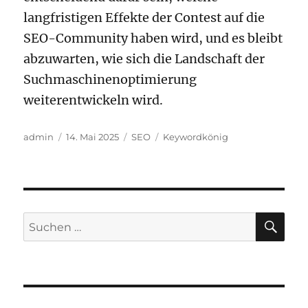
langfristigen Effekte der Contest auf die
SEO-Community haben wird, und es bleibt
abzuwarten, wie sich die Landschaft der
Suchmaschinenoptimierung
weiterentwickeln wird.
Autor
Veröffentlicht
Kategorien
Schlagwörter
admin
14. Mai 2025
SEO
Keywordkönig
am
SU
Suchen
nach: