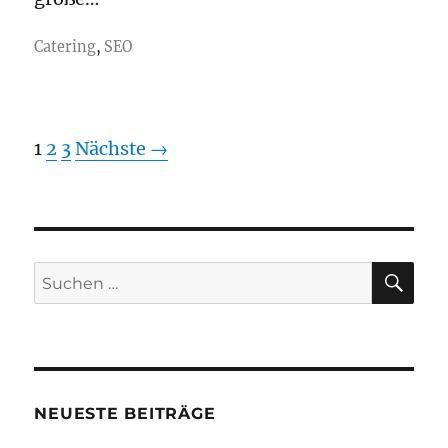
Catering
,
SEO
1
2
3
Nächste →
SU
Suchen
nach:
NEUESTE BEITRÄGE