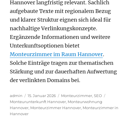
Hannover langfristig relevant. Sachlich
aufgebaute Texte mit regionalem Bezug
und klarer Struktur eignen sich ideal für
nachhaltige Verlinkungskonzepte.
Ergänzende Informationen und weitere
Unterkunftsoptionen bietet
Monteurzimmer im Raum Hannover
.
Solche Einträge tragen zur thematischen
Stärkung und zur dauerhaften Aufwertung
der verlinkten Domains bei.
Autor
Veröffentlicht
Kategorien
Schlagwört
admin
15. Januar 2026
Monteurzimmer
,
SEO
am
Monteurunterkunft Hannover
,
Monteurwohnung
Hannover
,
Monteurzimmer Hannover
,
Monteurzimmer in
Hannover