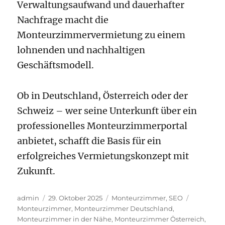
Verwaltungsaufwand und dauerhafter
Nachfrage macht die
Monteurzimmervermietung zu einem
lohnenden und nachhaltigen
Geschäftsmodell.
Ob in Deutschland, Österreich oder der
Schweiz – wer seine Unterkunft über ein
professionelles Monteurzimmerportal
anbietet, schafft die Basis für ein
erfolgreiches Vermietungskonzept mit
Zukunft.
Autor
Veröffentlicht
Kategorien
Schlagwör
admin
29. Oktober 2025
Monteurzimmer
,
SEO
am
Monteurzimmer
,
Monteurzimmer Deutschland
,
Monteurzimmer in der Nähe
,
Monteurzimmer Österreich
,