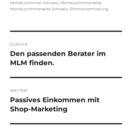
Monteurzimmer Schweiz
,
Monteurzimmerseite
,
Monteurzimmerseite Schweiz
,
Zimmervermietung
Beitragsnavigation
ZURÜCK
Den passenden Berater im
Vorheriger
MLM finden.
Beitrag:
WEITER
Passives Einkommen mit
Nächster
Shop-Marketing
Beitrag: