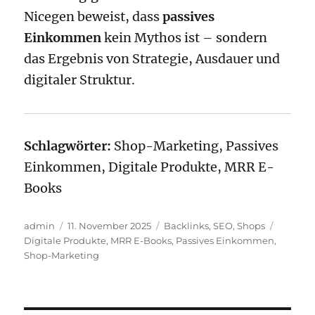
Nicegen beweist, dass
passives
Einkommen
kein Mythos ist – sondern
das Ergebnis von Strategie, Ausdauer und
digitaler Struktur.
Schlagwörter:
Shop-Marketing, Passives
Einkommen, Digitale Produkte, MRR E-
Books
Autor
Veröffentlicht
Kategorien
Schlagw
admin
11. November 2025
Backlinks
,
SEO
,
Shops
am
Digitale Produkte
,
MRR E-Books
,
Passives Einkommen
,
Shop-Marketing