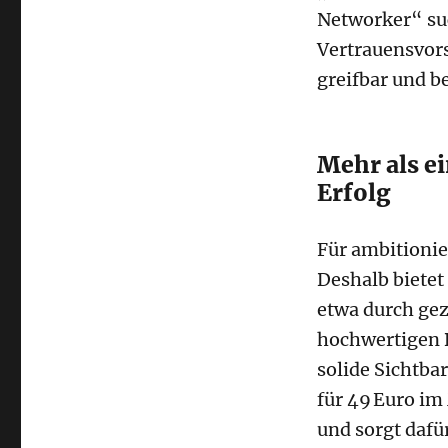
Networker“ suc
Vertrauensvors
greifbar und be
Mehr als ei
Erfolg
Für ambitionier
Deshalb bietet
etwa durch gez
hochwertigen B
solide Sichtba
für 49 Euro im
und sorgt dafü