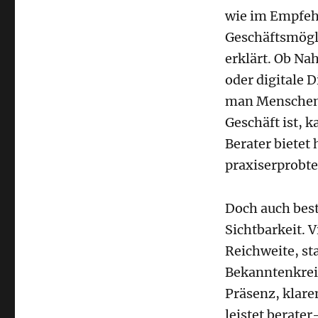
wie im Empfeh
Geschäftsmögl
erklärt. Ob N
oder digitale 
man Menschen b
Geschäft ist, k
Berater bietet 
praxiserprobte
Doch auch be
Sichtbarkeit. 
Reichweite, s
Bekanntenkreis
Präsenz, klar
leistet berater