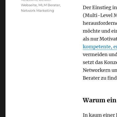
Webseite
,
MLM Berater
,
Der Einstieg 
Network Marketing
(Multi-Level M
herausfordernd
möchte und ei
als nur Motivat
kompetente, e
vermeiden und 
setzt das Konz
Networkern und
Berater zu find
Warum ein 
In kaum einer 