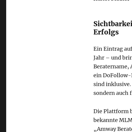
Sichtbarkei
Erfolgs
Ein Eintrag au
Jahr – und brin
Beratername, A
ein DoFollow-
sind inklusive
sondern auch f
Die Plattform 
bekannte MLM-
„Amway Berater