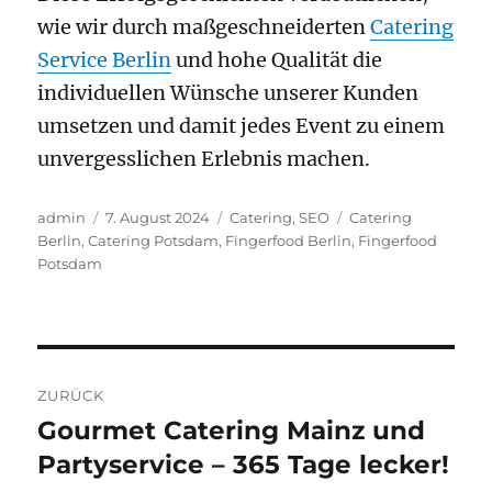
wie wir durch maßgeschneiderten
Catering
Service Berlin
und hohe Qualität die
individuellen Wünsche unserer Kunden
umsetzen und damit jedes Event zu einem
unvergesslichen Erlebnis machen.
Autor
Veröffentlicht
Kategorien
Schlagwörter
admin
7. August 2024
Catering
,
SEO
Catering
am
Berlin
,
Catering Potsdam
,
Fingerfood Berlin
,
Fingerfood
Potsdam
Beitragsnavigation
ZURÜCK
Gourmet Catering Mainz und
Vorheriger
Partyservice – 365 Tage lecker!
Beitrag: