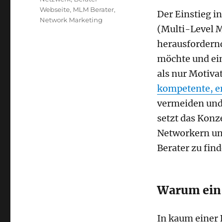
Webseite
,
MLM Berater
,
Der Einstieg 
Network Marketing
(Multi-Level M
herausfordernd
möchte und ei
als nur Motivat
kompetente, e
vermeiden und 
setzt das Konz
Networkern und
Berater zu find
Warum ein 
In kaum einer 