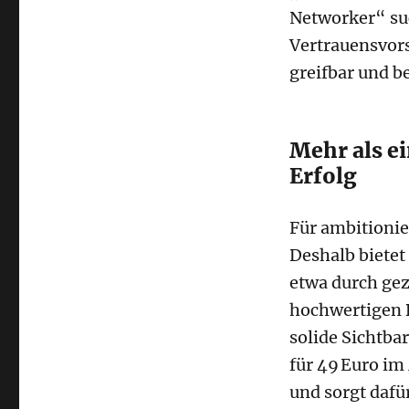
Networker“ suc
Vertrauensvors
greifbar und be
Mehr als ei
Erfolg
Für ambitionier
Deshalb bietet
etwa durch gez
hochwertigen B
solide Sichtba
für 49 Euro im
und sorgt dafü