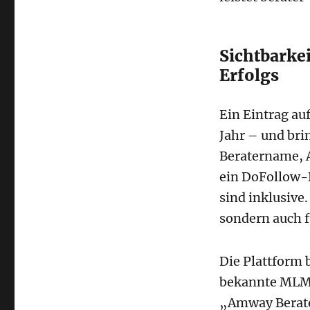
Sichtbarkei
Erfolgs
Ein Eintrag au
Jahr – und brin
Beratername, A
ein DoFollow-
sind inklusive
sondern auch f
Die Plattform 
bekannte MLM-
„Amway Berater