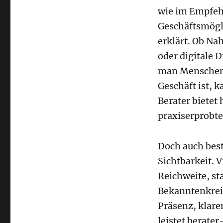
wie im Empfeh
Geschäftsmögl
erklärt. Ob N
oder digitale 
man Menschen b
Geschäft ist, k
Berater bietet 
praxiserprobte
Doch auch be
Sichtbarkeit. 
Reichweite, s
Bekanntenkreis
Präsenz, klar
leistet berater