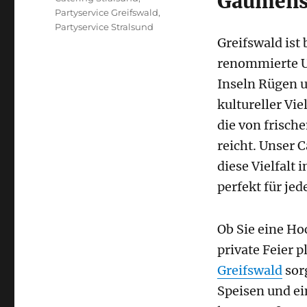
Gaumens
Partyservice Greifswald
,
Partyservice Stralsund
Greifswald ist 
renommierte Un
Inseln Rügen u
kultureller Vie
die von frisch
reicht. Unser C
diese Vielfalt 
perfekt für jed
Ob Sie eine Ho
private Feier 
Greifswald
sorg
Speisen und ei