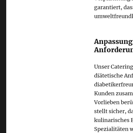
garantiert, da
umweltfreundli
Anpassungs
Anforderu
Unser Catering
diätetische An
diabetikerfreu
Kunden zusamm
Vorlieben berü
stellt sicher, 
kulinarisches 
Spezialitäten 