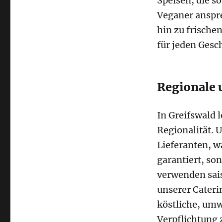
Speisen, die s
Veganer anspr
hin zu frische
für jeden Ges
Regionale 
In Greifswald 
Regionalität.
Lieferanten, w
garantiert, so
verwenden sai
unserer Cateri
köstliche, umw
Verpflichtung 