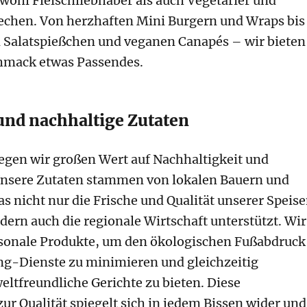
owohl Fleischliebhaber als auch Vegetarier und
echen. Von herzhaften Mini Burgern und Wraps bis
n Salatspießchen und veganen Canapés – wir bieten
chmack etwas Passendes.
und nachhaltige Zutaten
legen wir großen Wert auf Nachhaltigkeit und
 Unsere Zutaten stammen von lokalen Bauern und
as nicht nur die Frische und Qualität unserer Speis
ndern auch die regionale Wirtschaft unterstützt. Wir
sonale Produkte, um den ökologischen Fußabdruck
ng-Dienste zu minimieren und gleichzeitig
eltfreundliche Gerichte zu bieten. Diese
zur Qualität spiegelt sich in jedem Bissen wider und